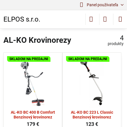
Panel používateľa
ELPOS s.r.o.
4
AL-KO Krovinorezy
produkty
SKLADOM NA PREDAJNI
SKLADOM NA PREDAJNI
AL-KO BC 400 B Comfort
AL-KO BC 223 L Classic
Benzínový krovinorez
Benzínový krovinorez
179 €
123 €