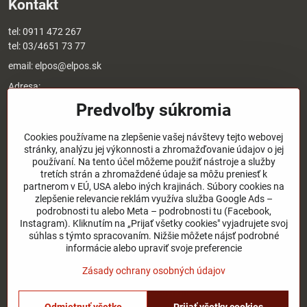
Kontakt
tel:
0911 472 267
tel:
03/4651 73 77
email:
elpos@elpos.sk
Adresa:
Štefánikova 1470/50c
Predvoľby súkromia
90501 Senica
Otváracie hodiny:
Cookies používame na zlepšenie vašej návštevy tejto webovej
stránky, analýzu jej výkonnosti a zhromažďovanie údajov o jej
8:00 - 17:00 pondelok - piatok
používaní. Na tento účel môžeme použiť nástroje a služby
8:00 - 12:00 sobota
tretích strán a zhromaždené údaje sa môžu preniesť k
Nedeľa - zatvorené
partnerom v EÚ, USA alebo iných krajinách. Súbory cookies na
zlepšenie relevancie reklám využíva služba Google Ads –
O nás
podrobnosti tu alebo Meta – podrobnosti tu (Facebook,
Instagram). Kliknutím na „Prijať všetky cookies" vyjadrujete svoj
súhlas s týmto spracovaním. Nižšie môžete nájsť podrobné
Užitočné odkazy
informácie alebo upraviť svoje preferencie
Zásady ochrany osobných údajov
©
2026
Copyright
Predvoľby súkromia
Zásady ochrany osobných údajov